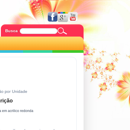
Busca
ão por Unidade
rição
 em acrilico redonda